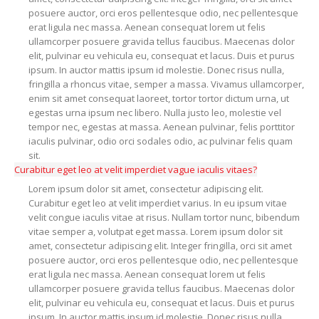
posuere auctor, orci eros pellentesque odio, nec pellentesque
erat ligula nec massa. Aenean consequat lorem ut felis
ullamcorper posuere gravida tellus faucibus. Maecenas dolor
elit, pulvinar eu vehicula eu, consequat et lacus. Duis et purus
ipsum. In auctor mattis ipsum id molestie. Donec risus nulla,
fringilla a rhoncus vitae, semper a massa. Vivamus ullamcorper,
enim sit amet consequat laoreet, tortor tortor dictum urna, ut
egestas urna ipsum nec libero. Nulla justo leo, molestie vel
tempor nec, egestas at massa. Aenean pulvinar, felis porttitor
iaculis pulvinar, odio orci sodales odio, ac pulvinar felis quam
sit.
Curabitur eget leo at velit imperdiet vague iaculis vitaes?
Lorem ipsum dolor sit amet, consectetur adipiscing elit.
Curabitur eget leo at velit imperdiet varius. In eu ipsum vitae
velit congue iaculis vitae at risus. Nullam tortor nunc, bibendum
vitae semper a, volutpat eget massa. Lorem ipsum dolor sit
amet, consectetur adipiscing elit. Integer fringilla, orci sit amet
posuere auctor, orci eros pellentesque odio, nec pellentesque
erat ligula nec massa. Aenean consequat lorem ut felis
ullamcorper posuere gravida tellus faucibus. Maecenas dolor
elit, pulvinar eu vehicula eu, consequat et lacus. Duis et purus
ipsum. In auctor mattis ipsum id molestie. Donec risus nulla,