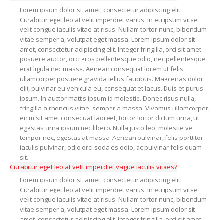
Lorem ipsum dolor sit amet, consectetur adipiscing elit.
Curabitur eget leo at velit imperdiet varius. In eu ipsum vitae
velit congue iaculis vitae at risus. Nullam tortor nunc, bibendum
vitae semper a, volutpat eget massa. Lorem ipsum dolor sit
amet, consectetur adipiscing elit. Integer fringilla, orci sit amet
posuere auctor, orci eros pellentesque odio, nec pellentesque
erat ligula nec massa. Aenean consequat lorem ut felis
ullamcorper posuere gravida tellus faucibus. Maecenas dolor
elit, pulvinar eu vehicula eu, consequat et lacus. Duis et purus
ipsum. In auctor mattis ipsum id molestie. Donec risus nulla,
fringilla a rhoncus vitae, semper a massa. Vivamus ullamcorper,
enim sit amet consequat laoreet, tortor tortor dictum urna, ut
egestas urna ipsum nec libero. Nulla justo leo, molestie vel
tempor nec, egestas at massa. Aenean pulvinar, felis porttitor
iaculis pulvinar, odio orci sodales odio, ac pulvinar felis quam
sit.
Curabitur eget leo at velit imperdiet vague iaculis vitaes?
Lorem ipsum dolor sit amet, consectetur adipiscing elit.
Curabitur eget leo at velit imperdiet varius. In eu ipsum vitae
velit congue iaculis vitae at risus. Nullam tortor nunc, bibendum
vitae semper a, volutpat eget massa. Lorem ipsum dolor sit
amet, consectetur adipiscing elit. Integer fringilla, orci sit amet