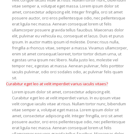
velit congue iaculis vitae at risus. Nullam tortor nunc, bibendum
vitae semper a, volutpat eget massa. Lorem ipsum dolor sit
amet, consectetur adipiscing elit. Integer fringilla, orci sit amet
posuere auctor, orci eros pellentesque odio, nec pellentesque
erat ligula nec massa. Aenean consequat lorem ut felis
ullamcorper posuere gravida tellus faucibus. Maecenas dolor
elit, pulvinar eu vehicula eu, consequat et lacus. Duis et purus
ipsum. In auctor mattis ipsum id molestie. Donec risus nulla,
fringilla a rhoncus vitae, semper a massa. Vivamus ullamcorper,
enim sit amet consequat laoreet, tortor tortor dictum urna, ut
egestas urna ipsum nec libero. Nulla justo leo, molestie vel
tempor nec, egestas at massa. Aenean pulvinar, felis porttitor
iaculis pulvinar, odio orci sodales odio, ac pulvinar felis quam
sit.
Curabitur eget leo at velit imperdiet varius iaculis vitaes?
Lorem ipsum dolor sit amet, consectetur adipiscing elit.
Curabitur eget leo at velit imperdiet varius. In eu ipsum vitae
velit congue iaculis vitae at risus. Nullam tortor nunc, bibendum
vitae semper a, volutpat eget massa. Lorem ipsum dolor sit
amet, consectetur adipiscing elit. Integer fringilla, orci sit amet
posuere auctor, orci eros pellentesque odio, nec pellentesque
erat ligula nec massa. Aenean consequat lorem ut felis
ullamcorper posuere gravida tellus faucibus. Maecenas dolor