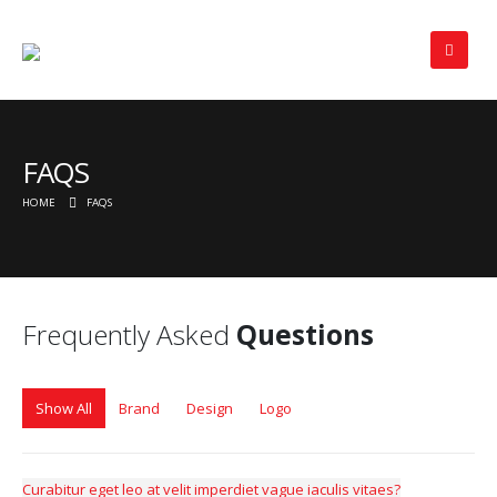
FAQS
HOME
FAQS
Frequently Asked
Questions
Show All
Brand
Design
Logo
Curabitur eget leo at velit imperdiet vague iaculis vitaes?