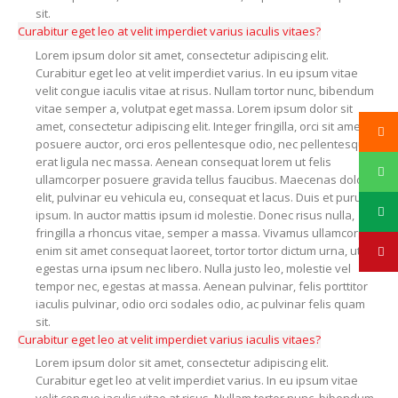
sit.
Curabitur eget leo at velit imperdiet varius iaculis vitaes?
Lorem ipsum dolor sit amet, consectetur adipiscing elit.
Curabitur eget leo at velit imperdiet varius. In eu ipsum vitae
velit congue iaculis vitae at risus. Nullam tortor nunc, bibendum
vitae semper a, volutpat eget massa. Lorem ipsum dolor sit
amet, consectetur adipiscing elit. Integer fringilla, orci sit amet
posuere auctor, orci eros pellentesque odio, nec pellentesque
erat ligula nec massa. Aenean consequat lorem ut felis
ullamcorper posuere gravida tellus faucibus. Maecenas dolor
elit, pulvinar eu vehicula eu, consequat et lacus. Duis et purus
ipsum. In auctor mattis ipsum id molestie. Donec risus nulla,
fringilla a rhoncus vitae, semper a massa. Vivamus ullamcorper,
enim sit amet consequat laoreet, tortor tortor dictum urna, ut
egestas urna ipsum nec libero. Nulla justo leo, molestie vel
tempor nec, egestas at massa. Aenean pulvinar, felis porttitor
iaculis pulvinar, odio orci sodales odio, ac pulvinar felis quam
sit.
Curabitur eget leo at velit imperdiet varius iaculis vitaes?
Lorem ipsum dolor sit amet, consectetur adipiscing elit.
Curabitur eget leo at velit imperdiet varius. In eu ipsum vitae