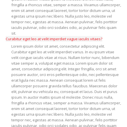
fringilla a rhoncus vitae, semper a massa. Vivamus ullamcorper,
enim sit amet consequat laoreet, tortor tortor dictum urna, ut
egestas urna ipsum nec libero. Nulla justo leo, molestie vel
tempor nec, egestas at massa. Aenean pulvinar, felis porttitor
iaculis pulvinar, odio orci sodales odio, ac pulvinar felis quam
sit.
Curabitur eget leo at velit imperdiet vague iaculis vitaes?
Lorem ipsum dolor sit amet, consectetur adipiscing elit.
Curabitur eget leo at velit imperdiet varius. In eu ipsum vitae
velit congue iaculis vitae at risus. Nullam tortor nunc, bibendum
vitae semper a, volutpat eget massa. Lorem ipsum dolor sit
amet, consectetur adipiscing elit. Integer fringilla, orci sit amet
posuere auctor, orci eros pellentesque odio, nec pellentesque
erat ligula nec massa. Aenean consequat lorem ut felis
ullamcorper posuere gravida tellus faucibus. Maecenas dolor
elit, pulvinar eu vehicula eu, consequat et lacus. Duis et purus
ipsum. In auctor mattis ipsum id molestie. Donec risus nulla,
fringilla a rhoncus vitae, semper a massa. Vivamus ullamcorper,
enim sit amet consequat laoreet, tortor tortor dictum urna, ut
egestas urna ipsum nec libero. Nulla justo leo, molestie vel
tempor nec, egestas at massa. Aenean pulvinar, felis porttitor
iaculis pulvinar, odio orci sodales odio, ac pulvinar felis quam